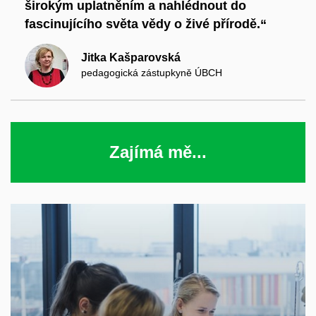
širokým uplatněním a nahlédnout do
fascinujícího světa vědy o živé přírodě.“
Jitka Kašparovská
pedagogická zástupkyně ÚBCH
Zajímá mě...