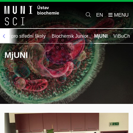
EN
ášky pro střední školy
Biochemik Junior
MjUNI
ViBuCh
MjUNI