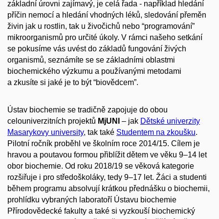
základní úrovni zajímavý, je celá řada - například hledání
příčin nemocí a hledání vhodných léků, sledování přeměn
živin jak u rostlin, tak u živočichů nebo “programování”
mikroorganismů pro určité úkoly. V rámci našeho setkání
se pokusíme vás uvést do základů fungování živých
organismů, seznámíte se se základními oblastmi
biochemického výzkumu a používanými metodami
a zkusíte si jaké je to být “biovědcem”.
Ústav biochemie se tradičně zapojuje do obou
celouniverzitních projektů
MjUNI
– jak
Dětské univerzity
Masarykovy university
, tak také
Studentem na zkoušku
.
Pilotní ročník proběhl ve školním roce 2014/15. Cílem je
hravou a poutavou formou přiblížit dětem ve věku 9–14 let
obor biochemie. Od roku 2018/19 se věková kategorie
rozšiřuje i pro středoškoláky, tedy 9–17 let. Žáci a studenti
během programu absolvují krátkou přednášku o biochemii,
prohlídku vybraných laboratoří Ústavu biochemie
Přírodovědecké fakulty a také si vyzkouší biochemický