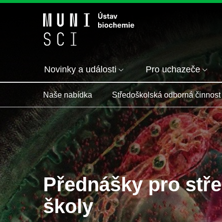
Novinky a události
Pro uchazeče
Naše nabídka
Středoškolská odborná činnost
Přednášky pro stře
školy