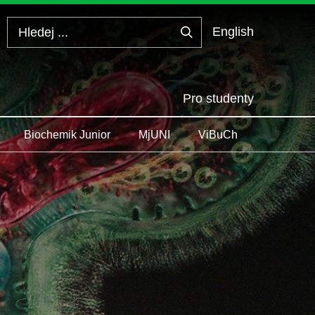
English
Hledej
...
Pro studenty
Biochemik Junior
MjUNI
ViBuCh