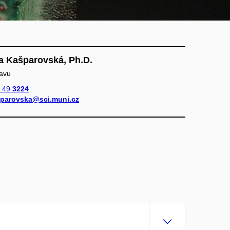
ka Kašparovská, Ph.D.
tavu
 49
3224
parovska@sci.muni.cz