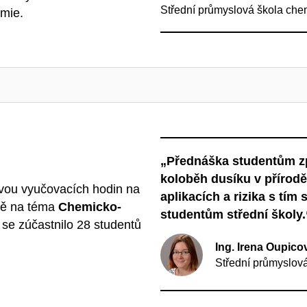
Střední průmyslová škola che
emie.
„Přednáška studentům zp
koloběh dusíku v přírodě
vou vyučovacích hodin na
aplikacích a rizika s tím
ně na téma
Chemicko-
studentům střední školy.
 se zúčastnilo 28 studentů
Ing. Irena Oupico
Střední průmyslov