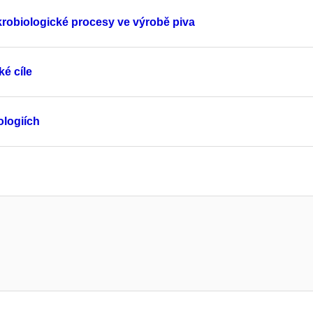
krobiologické procesy ve výrobě piva
é cíle
ologiích