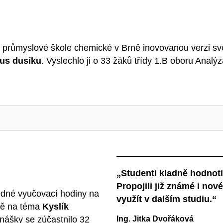
í průmyslové škole chemické v Brně inovovanou verzi sv
us dusíku
. Vyslechlo ji o 33 žáků třídy 1.B oboru Analý
„Studenti kladně hodnoti
Propojili již známé i no
edné vyučovací hodiny na
využít v dalším studiu.“
ně na téma
Kyslík
Ing. Jitka Dvořáková
dnášky se zúčastnilo 32