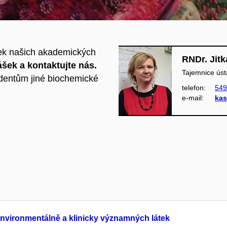
ek našich akademických
RNDr. Jit
šek a kontaktujte nás.
Tajemnice ús
tudentům jiné biochemické
telefon:
549
e‑mail:
kas
environmentálně a klinicky významných látek