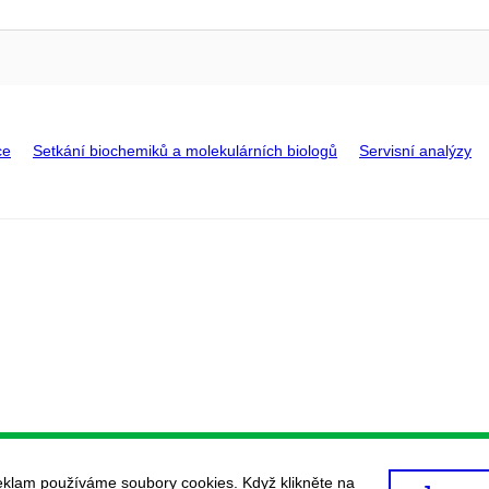
ce
Setkání biochemiků a molekulárních biologů
Servisní analýzy
eklam používáme soubory cookies. Když klikněte na