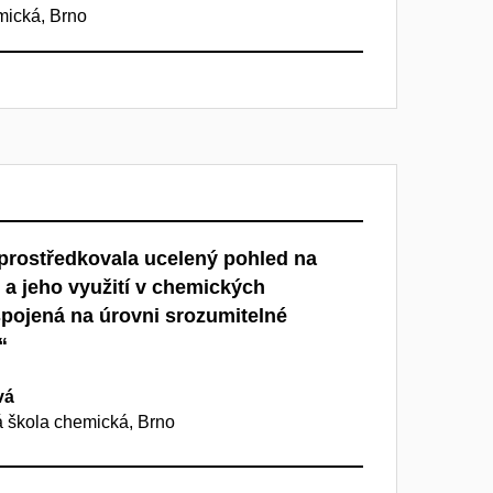
mická, Brno
rostředkovala ucelený pohled na
 a jeho využití v chemických
 spojená na úrovni srozumitelné
“
vá
á škola chemická, Brno