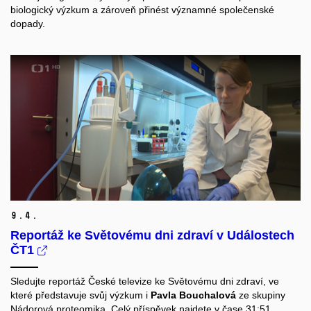
biologický výzkum a zároveň přinést významné společenské
dopady.
9.
4.
Reportáž ke Světovému dni zdraví v Událostech
ČT1
Sledujte reportáž České televize ke Světovému dni zdraví, ve
které představuje svůj výzkum i
Pavla Bouchalová
ze skupiny
Nádorová proteomika. Celý příspěvek najdete v čase 31:51.