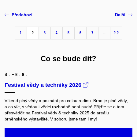
Předchozí
Další
1
2
3
4
5
6
7
…
22
Co se bude dít?
4.–6.
9.
Festival vědy a techniky 2026
Víkend plný vědy a poznání pro celou rodinu. Brno je plné vědy,
a co víc, s vědou i vědci rozhodně není nuda! Přijďte se o tom
přesvědčit na Festival vědy & techniky 2025 do areálu
brněnského výstaviště. V soboru jsme tam i my!