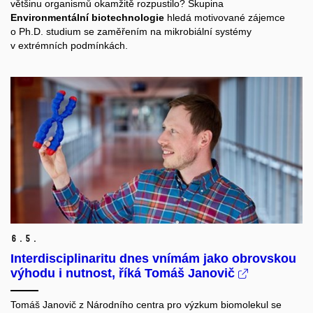
většinu organismů okamžitě rozpustilo? Skupina
Environmentální biotechnologie
hledá motivované zájemce
o Ph.D. studium se zaměřením na mikrobiální systémy
v extrémních podmínkách.
6.
5.
Interdisciplinaritu dnes vnímám jako obrovskou
výhodu i nutnost, říká Tomáš Janovič
Tomáš Janovič z Národního centra pro výzkum biomolekul se