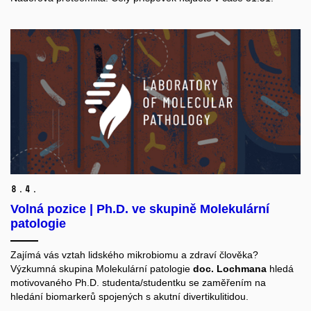
8.
4.
Volná pozice | Ph.D. ve skupině Molekulární
patologie
Zajímá vás vztah lidského mikrobiomu a zdraví člověka?
Výzkumná skupina Molekulární patologie
doc. Lochmana
hledá
motivovaného Ph.D. studenta/studentku se zaměřením na
hledání biomarkerů spojených s akutní divertikulitidou.