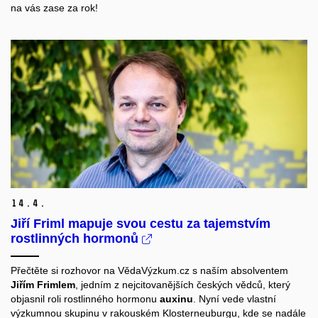
na vás zase za rok!
14.
4.
Jiří Friml mapuje svou cestu za tajemstvím
rostlinných hormonů
Přečtěte si rozhovor na VědaVýzkum.cz s naším absolventem
Jiřím Frimlem
, jedním z nejcitovanějších českých vědců, který
objasnil roli rostlinného hormonu
auxinu
. Nyní vede vlastní
výzkumnou skupinu v rakouském Klosterneuburgu, kde se nadále