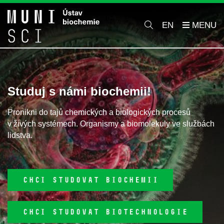
EN
Studuj s námi biochemii!
Pronikni do tajů chemických a biologických procesů
v živých systémech. Organismy a biomolekuly ve službách
lidstva.
CHCI STUDOVAT BIOCHEMII
CHCI STUDOVAT BIOTECHNOLOGIE