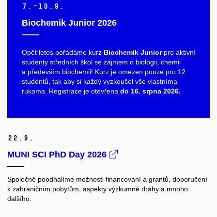
7.–10.
9.
Biochemik Junior 2026
Opět letos pořádáme kurz
Biochemik Junior
pro aktivní
studenty středních škol se zájmem o biologii, chemii
a především biochemii! Kurz je omezen pouze pro 12
studentů, tak aby si každý vyzkoušel vše vlastníma
rukama. Registrace je otevřena
do 16. srpna 2026.
22.
9.
MUNI SCI PhD Day 2026
Společně poodhalíme možnosti financování a grantů, doporučení
k zahraničním pobytům, aspekty výzkumné dráhy a mnoho
dalšího.